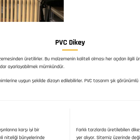
PVC Dikey
lzemesinden üretilirler. Bu malzemenin kaliteli olması her açıdan ilgil
 kadar ayarlayabilmek mümkündür.
imlerine uygun şekilde dizayn edilebilirler. PVC tasarım şık görünüm
nlarına karşı iyi bir
Farklı tarzlarda üretilebilen di
i niteliği bünyelerinde
yer alıyor. Sitemiz üzerinde değ