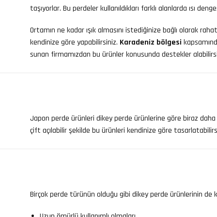
taşıyorlar. Bu perdeler kullanıldıkları farklı alanlarda ısı denge
Ortamın ne kadar ışık almasını istediğinize bağlı olarak rahat
kendinize göre yapabilirsiniz.
Karadeniz bölgesi
kapsamında
sunan firmamızdan bu ürünler konusunda destekler alabilirsi
Japon perde ürünleri dikey perde ürünlerine göre biraz daha
çift açılabilir şekilde bu ürünleri kendinize göre tasarlatabil
Birçok perde türünün olduğu gibi dikey perde ürünlerinin de ken
Uzun ömürlü kullanımlı olmaları,