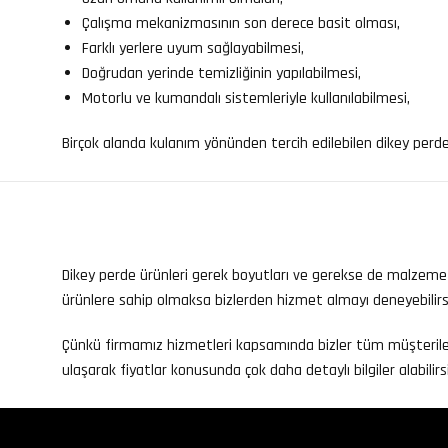
Çalışma mekanizmasının son derece basit olması,
Farklı yerlere uyum sağlayabilmesi,
Doğrudan yerinde temizliğinin yapılabilmesi,
Motorlu ve kumandalı sistemleriyle kullanılabilmesi,
Birçok alanda kulanım yönünden tercih edilebilen dikey perdele
Dikey perde ürünleri gerek boyutları ve gerekse de malzeme ka
ürünlere sahip olmaksa bizlerden hizmet almayı deneyebilirsi
Çünkü firmamız hizmetleri kapsamında bizler tüm müşterilerim
ulaşarak fiyatlar konusunda çok daha detaylı bilgiler alabilirsi