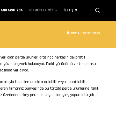
ANILARIMIZDA
HIZMETLERIMIZ
İLETIŞIM
Home
Dikey Perde
eri olan perde ürünleri arasında herkesin dekoratif
çok güzel seçenek bulunuyor. Farklı görünümü ve tasarımsal
rasında yer alıyor.
ımıyla istenilen aralıkta açılabilir veya kapatılabilir.
teren firmamız bünyesinde bu tarzda perde ürünlerine farklı
miz üzerinden dikey perde kategorisine giriş yaparak birçok