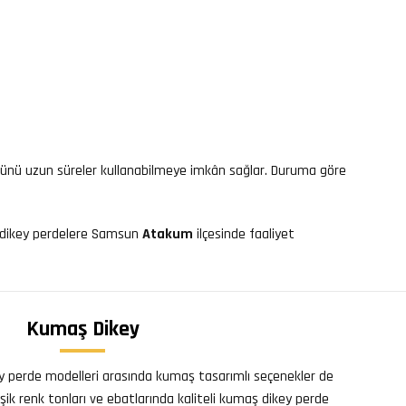
i ürünü uzun süreler kullanabilmeye imkân sağlar. Duruma göre
lü dikey perdelere Samsun
Atakum
ilçesinde faaliyet
Kumaş Dikey
key perde modelleri arasında kumaş tasarımlı seçenekler de
işik renk tonları ve ebatlarında kaliteli kumaş dikey perde