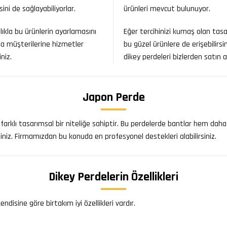
sini de sağlayabiliyorlar.
ürünleri mevcut bulunuyor.
lıkla bu ürünlerin ayarlamasını
Eğer tercihinizi kumaş olan tas
 müşterilerine hizmetler
bu güzel ürünlere de erişebilirs
niz.
dikey perdeleri bizlerden satın ala
Japon Perde
 farklı tasarımsal bir niteliğe sahiptir. Bu perdelerde bantlar hem da
irsiniz. Firmamızdan bu konuda en profesyonel destekleri alabilirsiniz.
Dikey Perdelerin Özellikleri
disine göre birtakım iyi özellikleri vardır.