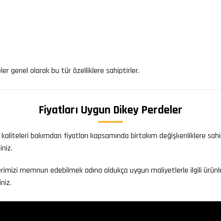
r genel olarak bu tür özelliklere sahiptirler.
Fiyatları Uygun Dikey Perdeler
liteleri bakımdan fiyatları kapsamında birtakım değişkenliklere sahip o
niz.
izi memnun edebilmek adına oldukça uygun maliyetlerle ilgili ürünlerin 
niz.