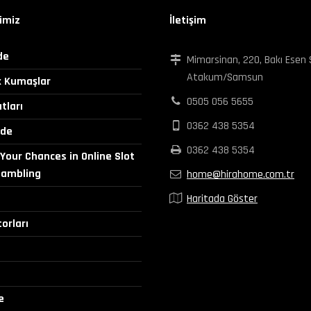
imiz
İletişim
de
Mimarsinan, 220, Bakı Esen 
Atakum/Samsun
k Kumaşlar
0505 056 5655
tları
0362 438 5354
rde
0362 438 5354
Your Chances in Online Slot
Gambling
home@hirahome.com.tr
Haritada Göster
orları
e
e